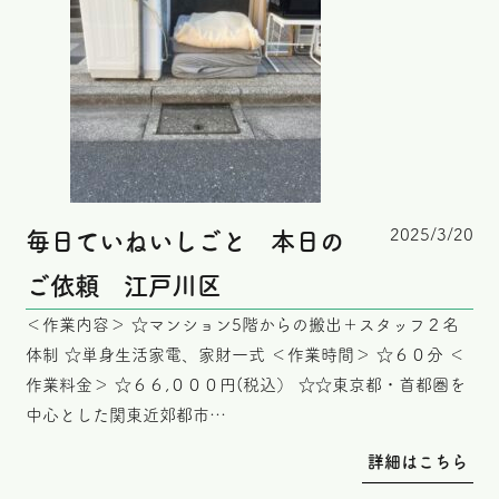
2025/3/20
毎日ていねいしごと 本日の
ご依頼 江戸川区
＜作業内容＞ ☆マンション5階からの搬出＋スタッフ２名
体制 ☆単身生活家電、家財一式 ＜作業時間＞ ☆６０分 ＜
作業料金＞ ☆６６,０００円(税込） ☆☆東京都・首都圏を
中心とした関東近郊都市…
詳細はこちら