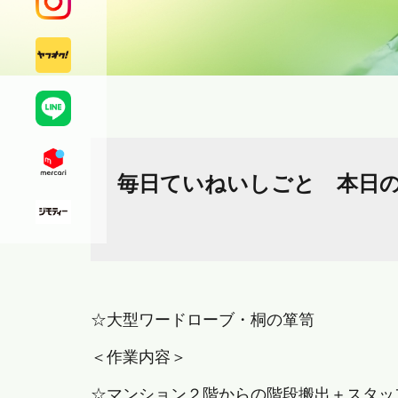
毎日ていねいしごと 本日
☆大型ワードローブ・桐の箪笥
＜作業内容＞
☆マンション２階からの階段搬出＋スタッ