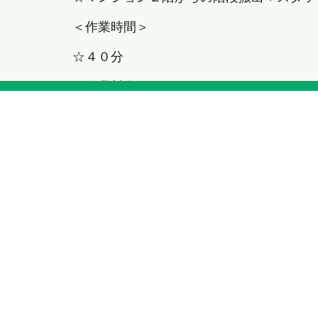
＜作業時間＞
☆４０分
＜作業料金＞
☆２２,０００円(税込）
お問い合わせ
・
無料見
☆☆東京都・首都圏を中心とした関東近郊
任せください！☆☆