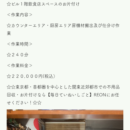
☆ビル１階飲食店スペースのお片付け
＜作業内容＞
☆カウンターエリア・厨房エリア房機材搬出及び仕分け作
業
＜作業時間＞
☆２４０分
＜作業料金＞
☆２２０,０００円(税込）
☆☆東京都・首都圏を中心とした関東近郊都市での不用品
回収・お片付けなら【毎日ていねいしごと】REONにお任
せください！☆☆