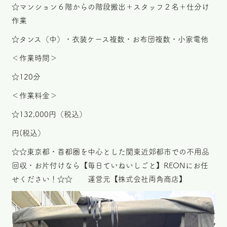
☆マンション６階からの階段搬出＋スタッフ２名＋仕分け
作業
☆タンス（中）・衣装ケース複数・お布団複数・小家電他
＜作業時間＞
☆120分
＜作業料金＞
☆132,000円（税込）
円(税込）
☆☆東京都・首都圏を中心とした関東近郊都市での不用品
回収・お片付けなら【毎日ていねいしごと】REONにお任
せください！☆☆ 運営元【株式会社両角商店】