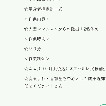
☆単身者様家財一式
＜作業内容＞
☆大型マンションからの搬出＋2名体制
＜作業時間＞
☆９０分
＜作業料金＞
☆４４,０００円(税込）✳︎江戸川区民様割
☆☆東京都・首都圏を中心とした関東近郊
任せください！☆☆