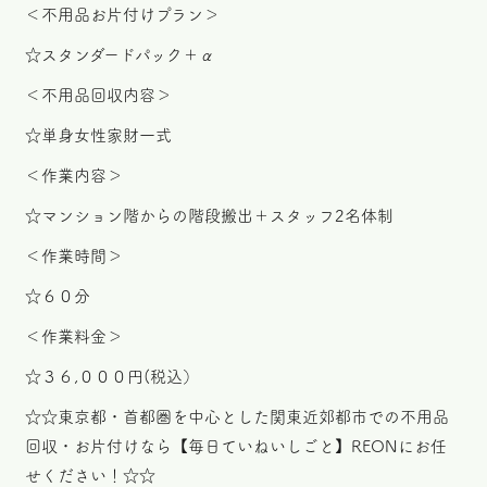
＜不用品お片付けプラン＞
☆スタンダードパック＋α
＜不用品回収内容＞
☆単身女性家財一式
＜作業内容＞
☆マンション階からの階段搬出＋スタッフ2名体制
＜作業時間＞
☆６０分
＜作業料金＞
☆３６,０００円(税込）
☆☆東京都・首都圏を中心とした関東近郊都市での不用品
回収・お片付けなら【毎日ていねいしごと】REONにお任
せください！☆☆