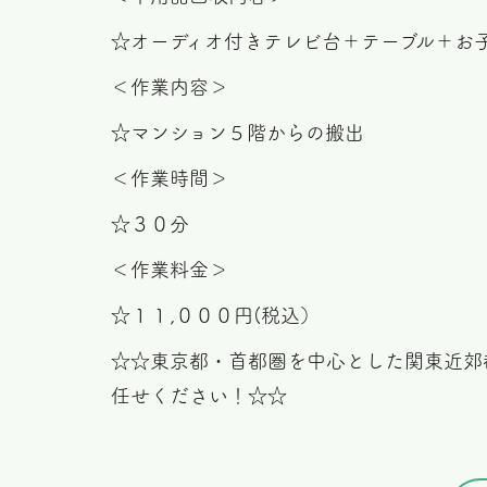
☆オーディオ付きテレビ台＋テーブル＋お
＜作業内容＞
☆マンション５階からの搬出
＜作業時間＞
☆３０分
＜作業料金＞
☆１１,０００円(税込）
☆☆東京都・首都圏を中心とした関東近郊
任せください！☆☆