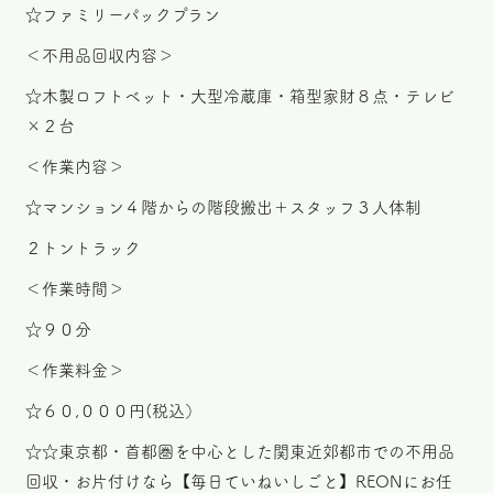
☆ファミリーパックプラン
＜不用品回収内容＞
☆木製ロフトベット・大型冷蔵庫・箱型家財８点・テレビ
×２台
＜作業内容＞
☆マンション４階からの階段搬出＋スタッフ３人体制
２トントラック
＜作業時間＞
☆９０分
＜作業料金＞
☆６０,０００円(税込）
☆☆東京都・首都圏を中心とした関東近郊都市での不用品
回収・お片付けなら【毎日ていねいしごと】REONにお任